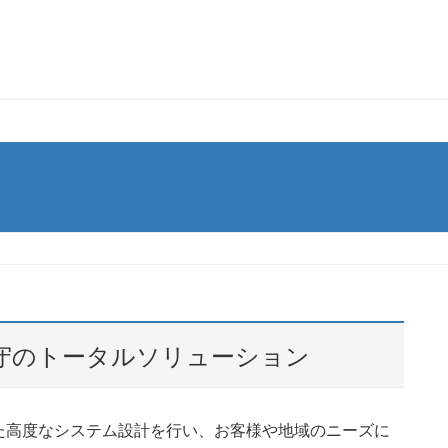
blic_html/n2ps.jp/wp-content/plugins/vk-blocks/inc/vk-bl
守のトータルソリューション
た高度なシステム設計を行い、お客様や地域のニーズに